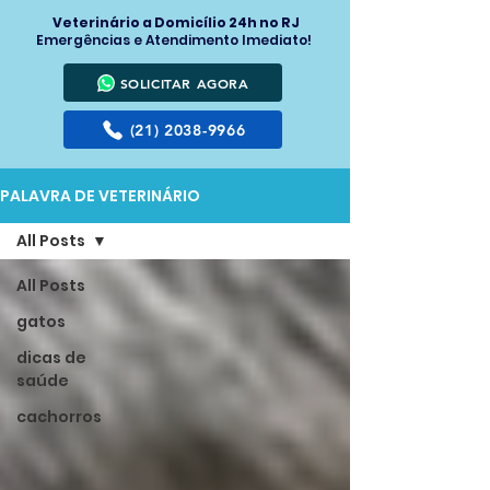
Veterinário a Domicílio 24h no RJ
Emergências e Atendimento Imediato!
SOLICITAR AGORA
(21) 2038-9966
PALAVRA DE VETERINÁRIO
All Posts
All Posts
gatos
dicas de
saúde
cachorros