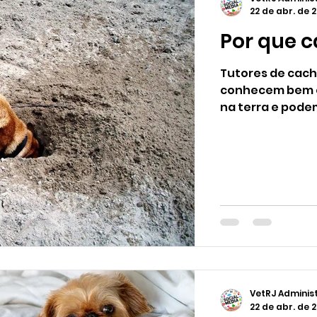
22 de abr. de 
Por que 
Tutores de cac
conhecem bem o
na terra e podem
VetRJ Adminis
22 de abr. de 