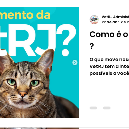
VetRJ Adminis
22 de abr. de 
Como é o
?
O que move nosso
VetRJ tem a int
possíveis a você