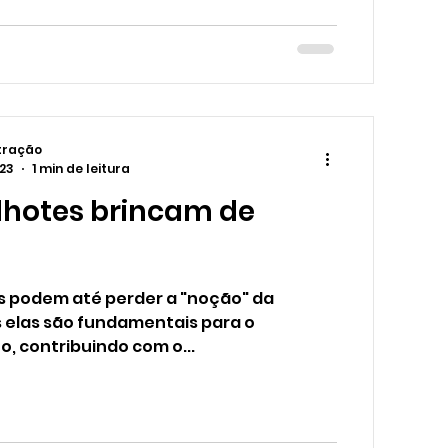
tração
023
1 min de leitura
ilhotes brincam de
es podem até perder a "noção" da
s elas são fundamentais para o
, contribuindo com o...