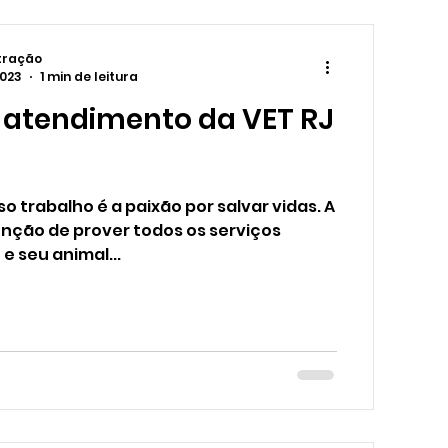
tração
2023
1 min de leitura
 atendimento da VET RJ
 trabalho é a paixão por salvar vidas. A
enção de prover todos os serviços
 e seu animal...