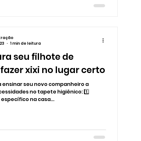
tração
023
1 min de leitura
ara seu filhote de
fazer xixi no lugar certo
ra ensinar seu novo companheiro a
cessidades no tapete higiênico: 1️⃣
 específico na casa...