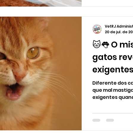
VetRJ Adminis
20 de jul. de 2
🐱👅 O mi
gatos rev
exigente
Diferente dos c
que mal mastiga
exigentes quando