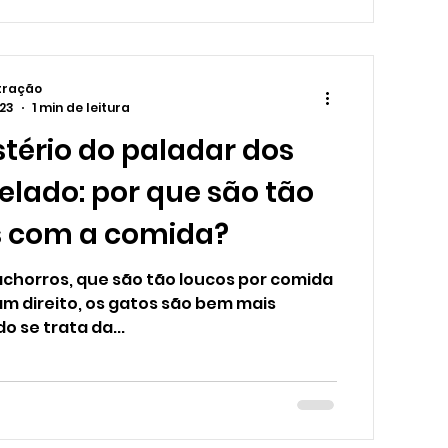
tração
023
1 min de leitura
stério do paladar dos
elado: por que são tão
s com a comida?
achorros, que são tão loucos por comida
m direito, os gatos são bem mais
 se trata da...