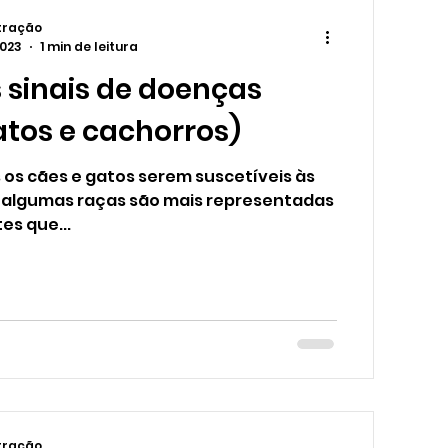
tração
2023
1 min de leitura
s sinais de doenças
atos e cachorros)
 os cães e gatos serem suscetíveis às
 algumas raças são mais representadas
es que...
tração