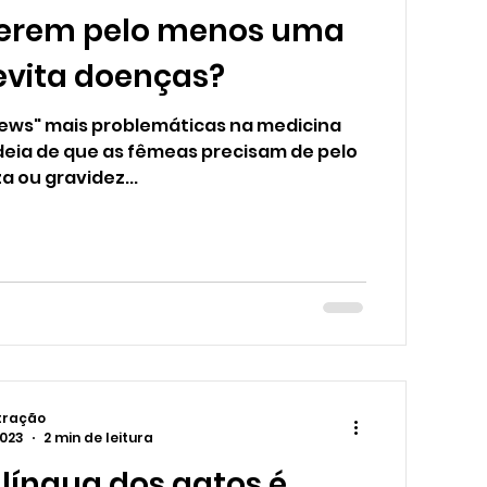
erem pelo menos uma
evita doenças?
ews" mais problemáticas na medicina
ideia de que as fêmeas precisam de pelo
 ou gravidez...
tração
2023
2 min de leitura
 língua dos gatos é