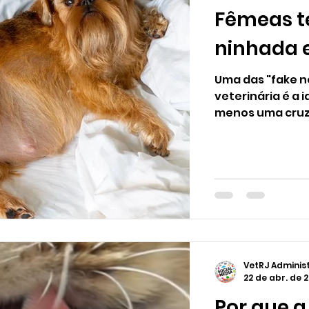
Fêmeas t
ninhada 
Uma das "fake n
veterinária é a 
menos uma cruza
VetRJ Adminis
22 de abr. de 
Por que a