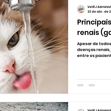
VetRJ Adminis
22 de abr. de 
Principai
renais (g
Apesar de todos
doenças renais,
entre os pacient
VetRJ Adminis