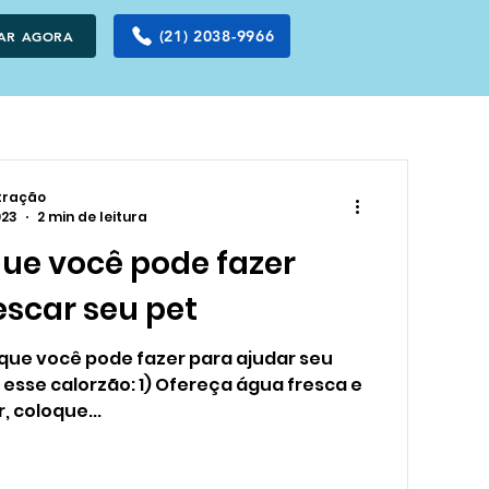
(21) 2038-9966
TAR AGORA
tração
023
2 min de leitura
que você pode fazer
escar seu pet
 que você pode fazer para ajudar seu
 esse calorzão: 1) Ofereça água fresca e
r, coloque...