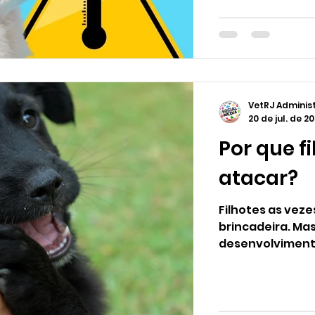
VetRJ Adminis
20 de jul. de 2
Por que f
atacar?
Filhotes as vez
brincadeira. Ma
desenvolvimento