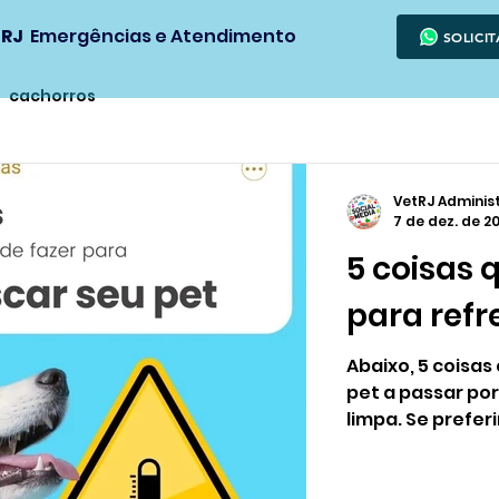
 RJ
Emergências e Atendimento
SOLICI
cachorros
VetRJ Adminis
7 de dez. de 2
5 coisas 
para refr
Abaixo, 5 coisas
pet a passar por
limpa. Se preferi