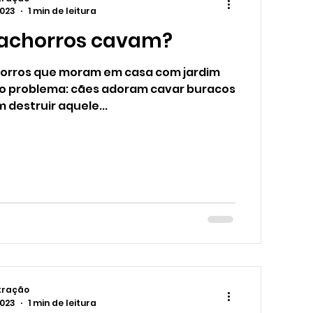
2023
1 min de leitura
cachorros cavam?
horros que moram em casa com jardim
 problema: cães adoram cavar buracos
 destruir aquele...
tração
2023
1 min de leitura