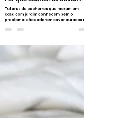
VetRJ Administração
22 de abr. de 2023
1 min de leitura
Por que cachorros cavam?
Tutores de cachorros que moram em
casa com jardim conhecem bem o
problema: cães adoram cavar buracos na
terra e podem destruir aquele...