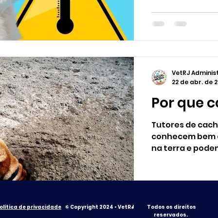
VetRJ Adminis
22 de abr. de 
Por que 
Tutores de cac
conhecem bem o
na terra e podem
olítica de privacidade
© Copyright 2024 • VetRJ
•
Todos os direitos
reservados.