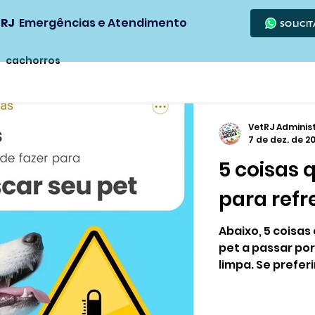
 RJ
Emergências e Atendimento
SOLICI
cachorros
VetRJ Adminis
7 de dez. de 2
5 coisas 
para refr
Abaixo, 5 coisas
pet a passar por
limpa. Se preferi