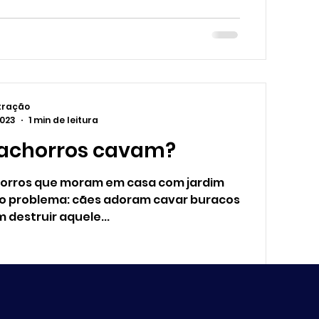
tração
2023
1 min de leitura
cachorros cavam?
horros que moram em casa com jardim
 problema: cães adoram cavar buracos
 destruir aquele...