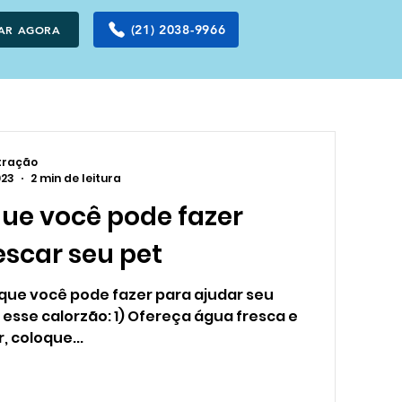
(21) 2038-9966
TAR AGORA
tração
023
2 min de leitura
que você pode fazer
escar seu pet
 que você pode fazer para ajudar seu
 esse calorzão: 1) Ofereça água fresca e
r, coloque...