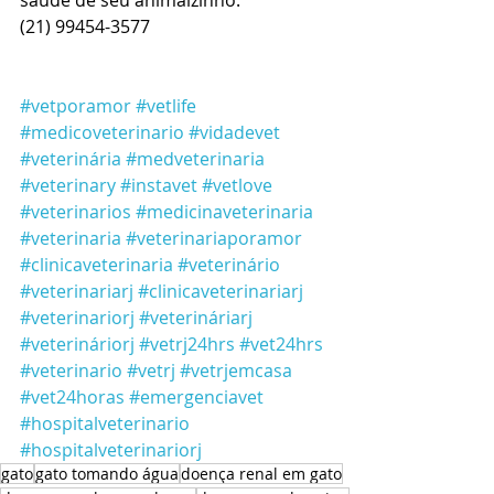
(21) 99454-3577
#vetporamor
#vetlife
#medicoveterinario
#vidadevet
#veterinária
#medveterinaria
#veterinary
#instavet
#vetlove
#veterinarios
#medicinaveterinaria
#veterinaria
#veterinariaporamor
#clinicaveterinaria
#veterinário
#veterinariarj
#clinicaveterinariarj
#veterinariorj
#veterináriarj
#veterináriorj
#vetrj24hrs
#vet24hrs
#veterinario
#vetrj
#vetrjemcasa
#vet24horas
#emergenciavet
#hospitalveterinario
#hospitalveterinariorj
gato
gato tomando água
doença renal em gato