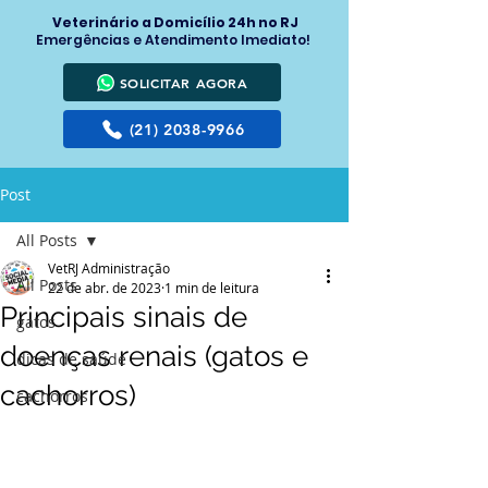
Veterinário a Domicílio 24h no RJ
Emergências e Atendimento Imediato!
SOLICITAR AGORA
(21) 2038-9966
Post
All Posts
VetRJ Administração
All Posts
22 de abr. de 2023
1 min de leitura
Principais sinais de
gatos
doenças renais (gatos e
dicas de saúde
cachorros)
cachorros