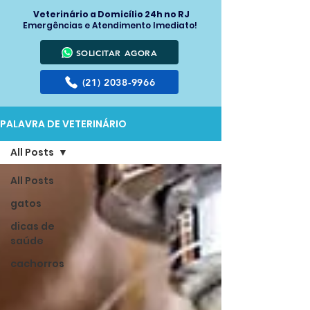
Veterinário a Domicílio 24h no RJ
Emergências e Atendimento Imediato!
SOLICITAR AGORA
(21) 2038-9966
PALAVRA DE VETERINÁRIO
All Posts
All Posts
gatos
dicas de
saúde
cachorros